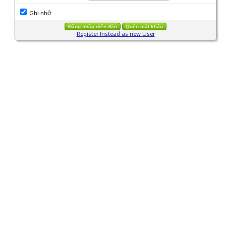
Ghi nhớ
Register Instead as new User