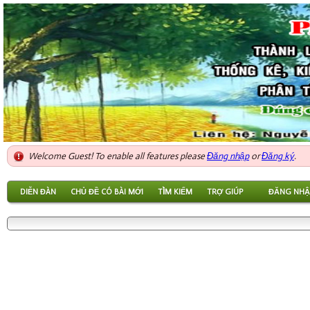
Welcome Guest! To enable all features please
Đăng nhập
or
Đăng ký
.
DIỄN ĐÀN
CHỦ ĐỀ CÓ BÀI MỚI
TÌM KIẾM
TRỢ GIÚP
ĐĂNG NHẬ