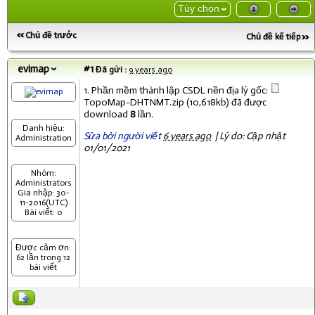
Tùy chọn
Chủ đề trước
Chủ đề kế tiếp
evimap
#1
Đã gửi :
9 years ago
1. Phần mềm thành lập CSDL nền địa lý gốc:
TopoMap-DHTNMT.zip
(10,618kb) đã được
download
8
lần.
Danh hiệu:
Sửa bởi người viết
6 years ago
|
Lý do: Cập nhật
Administration
01/01/2021
Nhóm:
Administrators
Gia nhập: 30-
11-2016(UTC)
Bài viết: 0
Được cảm ơn:
62 lần trong 12
bài viết