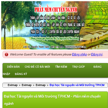
Welcome Guest! To enable all features please
Đăng nhập
or
Đăng ký
.
DIỄN ĐÀN
CHỦ ĐỀ CÓ BÀI MỚI
TÌM KIẾM
TRỢ GIÚP
ĐĂNG
NHẬP
ĐĂNG KÝ
Evimap
»
Evimap
»
Evimap
»
Đại học Tài nguyên và Môi trường TPHCM
Đại học Tài nguyên và Môi trường TPHCM -
Phần mềm chuyên
ngành