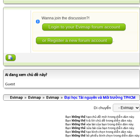
Wanna join the discussion?!
Login to your Evimap forum account
or Register a new forum account
.
Ai đang xem chủ đề này?
Guest
Evimap
»
Evimap
»
Evimap
»
Đại học Tài nguyên và Môi trường TPHCM
Di chuyển
Bạn
không thể
tạo chủ đề mới trong diễn đàn này.
Bạn
không thể
trả lời chủ đề trong diễn đàn này.
Bạn
không thể
xóa bài của bạn trong diễn đàn này.
Bạn
không thể
sửa bài của bạn trong diễn đàn này.
Bạn
không thể
tạo bình chọn trong diễn đàn này.
Bạn
không thể
bỏ phiếu bình chọn trong diễn đàn này.